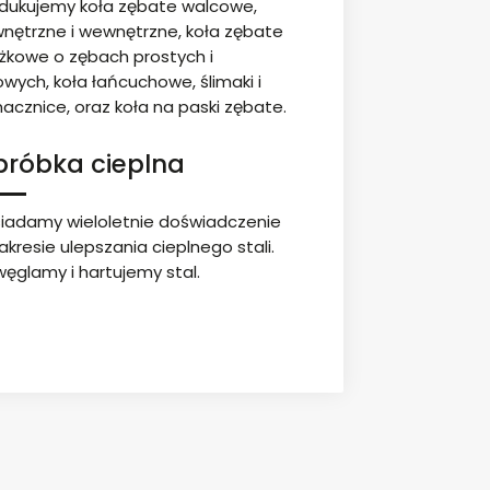
dukujemy koła zębate walcowe,
nętrzne i wewnętrzne, koła zębate
żkowe o zębach prostych i
owych, koła łańcuchowe, ślimaki i
macznice, oraz koła na paski zębate.
bróbka cieplna
iadamy wieloletnie doświadczenie
akresie ulepszania cieplnego stali.
ęglamy i hartujemy stal.