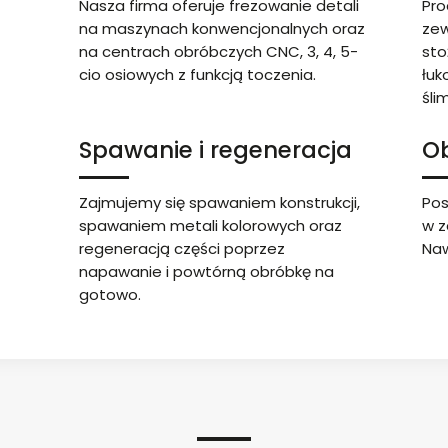
Nasza firma oferuje frezowanie detali
Pro
na maszynach konwencjonalnych oraz
zew
na centrach obróbczych CNC, 3, 4, 5-
sto
cio osiowych z funkcją toczenia.
łuk
śli
Spawanie i regeneracja
O
Zajmujemy się spawaniem konstrukcji,
Pos
spawaniem metali kolorowych oraz
w z
regeneracją części poprzez
Naw
napawanie i powtórną obróbkę na
gotowo.