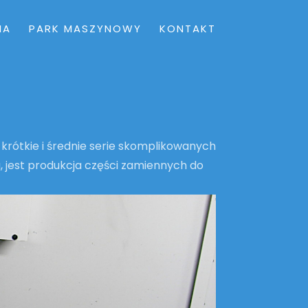
IA
PARK MASZYNOWY
KONTAKT
rótkie i średnie serie skomplikowanych
jest produkcja części zamiennych do